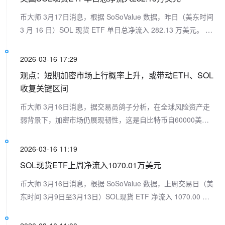
币大师 3月17日消息，根据 SoSoValue 数据，昨日（美东时间
3 月 16 日）SOL 现货 ETF 单日总净流入 282.13 万美元。 其
中 Bitwise Solana Staking ETF(BSOL) 单日净流入 317.56 万
美元，目前历史总净流入达 7.85 亿美元。 Fidelity Solana
2026-03-16 17:29
Fund ETF(FSOL) 单日净流出 112.00 万美元，目前历史总净
观点：短期加密市场上行概率上升，或带动ETH、SOL
流入达 1.51 亿美元。 截至发稿前，SOL 现货 ETF 总资产净值
收复关键区间
为 9.19 亿美元，SOL 净资产比率 1.68%，历史累计净流入已
币大师 3月16日消息，据交易员鸽子分析，在全球风险资产走
达 9.72 亿美元。
弱背景下，加密市场仍展现韧性，这是自比特币自60000美元
上方下跌以来，首次出现明显相对强势信号。其表示更倾向于
在突破盘整区间后顺势买入，而非抄底，以控制风险。随着多
2026-03-16 11:19
种山寨币出现圆弧底形态，短期加密市场上行概率上升。若比
SOL现货ETF上周净流入1070.01万美元
特币站稳74000美元上方，ETH或重返2400美元区间，SOL或
币大师 3月16日消息，根据 SoSoValue 数据，上周交易日（美
回升至100美元附近。
东时间 3月9日至3月13日）SOL现货 ETF 净流入 1070.00 万
美元。 上周净流入最多的SOL现货 ETF 为Bitwise ETF
BSOL，周度净流入为 1467.30 万美元，目前 BSOL 历史总净