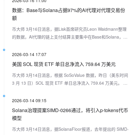
2026-03-16 11:00
流入达 7.82 亿美元。 上周净流出最多的SOL现货 ETF 为
数据：Base与Solana占据97%的AI代理对代理交易份
VanEck ETF VSOL，周度净流出为 197.81 万美元，目前
额
VSOL 历史总净流入达 1912 万美元。 截至发稿前，SOL现货
币大师 3月16日消息，据Lisk首席研究员Leon Waidmann整理
ETF 总资产净值为 8.55 亿美元，ETF 净资产比率（市值较
的数据，AI代理的链上支付结算主要集中在Base和Solana，这
SOL总市值占比）达 1.68%，历史累计净流入已达 9.69 亿美
两个网络占据了所有代理对代理交易的97%。其中，Base占比
元。
为59%，交易量达7090万笔；Solana占比为38%，交易量达
2026-03-14 17:07
4530万笔；其他所有网络占比仅为3%，交易量为390万笔。
美国 SOL 现货 ETF 单日总净流入 759.64 万美元
币大师 3月14日消息，根据 SoSoValue 数据，昨日（美东时间
3 月 13 日）SOL 现货 ETF 单日总净流入 759.64 万美元。 昨
日仅 Bitwise Solana Staking ETF(BSOL) 净流入，单日净流入
759.64 万美元，目前历史总净流入达 7.82 亿美元。 截至发稿
2026-03-14 09:15
前，SOL 现货 ETF 总资产净值为 8.55 亿美元，SOL 净资产比
Solana治理提案SIMD-0266通过，将引入p-tokens代币
率 1.68%，历史累计净流入已达 9.69 亿美元。
模型
币大师 3月14日消息，据SolanaFloor报道，去年提出的 SIMD-