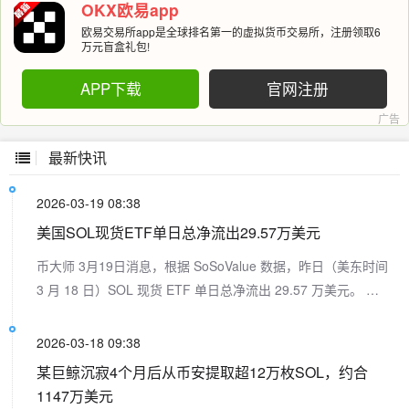
OKX欧易app
欧易交易所app是全球排名第一的虚拟货币交易所，注册领取6
万元盲盒礼包!
APP下载
官网注册
最新快讯
2026-03-19 08:38
美国SOL现货ETF单日总净流出29.57万美元
币大师 3月19日消息，根据 SoSoValue 数据，昨日（美东时间
3 月 18 日）SOL 现货 ETF 单日总净流出 29.57 万美元。 昨
日仅 VanEck Solana ETF(VSOL) 净流出，单日净流出 29.57
万美元，目前历史总净流入达 1881.99 万美元。 截至发稿前，
2026-03-18 09:38
SOL 现货 ETF 总资产净值为 8.84 亿美元，SOL 净资产比率
某巨鲸沉寂4个月后从币安提取超12万枚SOL，约合
1.72%，历史累计净流入已达 9.89 亿美元。
1147万美元